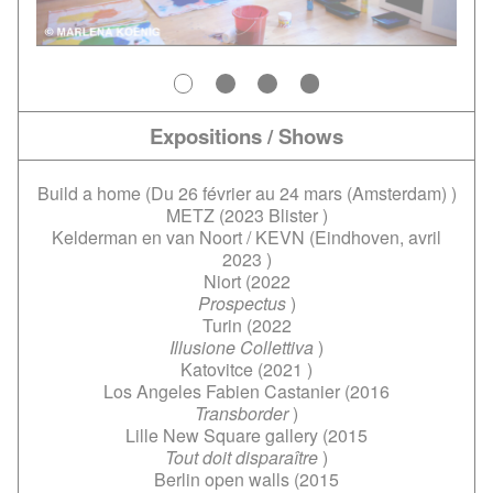
Expositions / Shows
Build a home (
Du 26 février au 24 mars (Amsterdam)
)
METZ (
2023 Blister
)
Kelderman en van Noort / KEVN (
Eindhoven, avril
2023
)
Niort (
2022
Prospectus
)
Turin (
2022
Illusione Collettiva
)
Katovitce (
2021
)
Los Angeles Fabien Castanier (
2016
Transborder
)
Lille New Square gallery (
2015
Tout doit disparaître
)
Berlin open walls (
2015